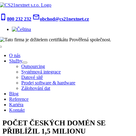
Skip
to
content
phone_iphone
mail_outline
800 232 232
obchod@cs21nextnet.cz
Toggle
Navigation
O nás
Služby
Outsourcing
Systémová integrace
Datové sítě
Prodej software & hardware
Zálohování dat
Blog
Reference
Kariéra
Kontakt
POČET ČESKÝCH DOMÉN SE
PŘIBLÍŽIL 1,5 MILIONU