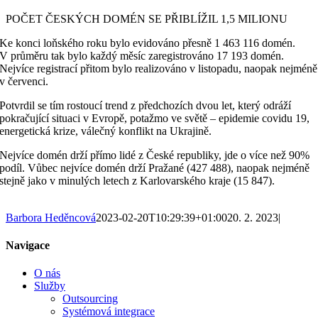
POČET ČESKÝCH DOMÉN SE PŘIBLÍŽIL 1,5 MILIONU
Ke konci loňského roku bylo evidováno přesně 1 463 116 domén.
V průměru tak bylo každý měsíc zaregistrováno 17 193 domén.
Nejvíce registrací přitom bylo realizováno v listopadu, naopak nejméně
v červenci.
Potvrdil se tím rostoucí trend z předchozích dvou let, který odráží
pokračující situaci v Evropě, potažmo ve světě – epidemie covidu 19,
energetická krize, válečný konflikt na Ukrajině.
Nejvíce domén drží přímo lidé z České republiky, jde o více než 90%
podíl. Vůbec nejvíce domén drží Pražané (427 488), naopak nejméně
stejně jako v minulých letech z Karlovarského kraje (15 847).
Barbora Heděncová
2023-02-20T10:29:39+01:00
20. 2. 2023
|
Navigace
O nás
Služby
Outsourcing
Systémová integrace