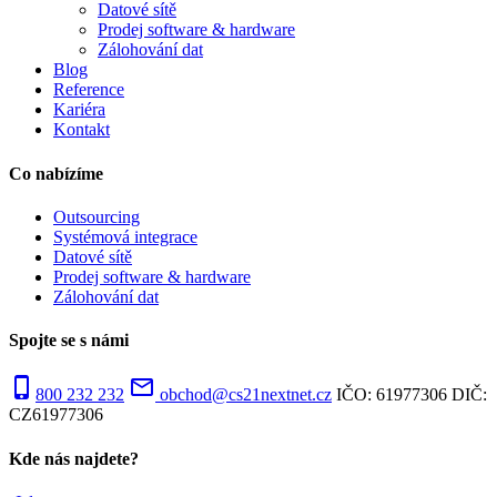
Datové sítě
Prodej software & hardware
Zálohování dat
Blog
Reference
Kariéra
Kontakt
Co nabízíme
Outsourcing
Systémová integrace
Datové sítě
Prodej software & hardware
Zálohování dat
Spojte se s námi
phone_iphone
mail_outline
800 232 232
obchod@cs21nextnet.cz
IČO: 61977306
DIČ:
CZ61977306
Kde nás najdete?