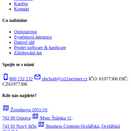
Kariéra
Kontakt
Co nabízíme
Outsourcing
Systémová integrace
Datové sítě
Prodej software & hardware
Zálohování dat
Spojte se s námi
phone_iphone
mail_outline
800 232 232
obchod@cs21nextnet.cz
IČO: 61977306
DIČ:
CZ61977306
Kde nás najdete?
map
Žerotínova 1051/19,
map
702 00 Ostrava
Msgr. Šrámka 11,
map
741 01 Nový Jičín
Business Centrum Ocelářská, Ocelářská