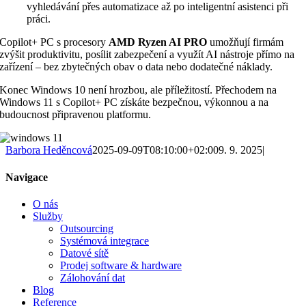
vyhledávání přes automatizace až po inteligentní asistenci při
práci.
Copilot+ PC s procesory
AMD Ryzen AI PRO
umožňují firmám
zvýšit produktivitu, posílit zabezpečení a využít AI nástroje přímo na
zařízení – bez zbytečných obav o data nebo dodatečné náklady.
Konec Windows 10 není hrozbou, ale příležitostí. Přechodem na
Windows 11 s Copilot+ PC získáte bezpečnou, výkonnou a na
budoucnost připravenou platformu.
Barbora Heděncová
2025-09-09T08:10:00+02:00
9. 9. 2025
|
Navigace
O nás
Služby
Outsourcing
Systémová integrace
Datové sítě
Prodej software & hardware
Zálohování dat
Blog
Reference