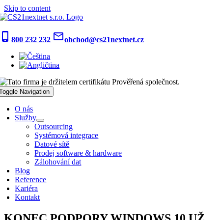
Skip to content
phone_iphone
mail_outline
800 232 232
obchod@cs21nextnet.cz
Toggle Navigation
O nás
Služby
Outsourcing
Systémová integrace
Datové sítě
Prodej software & hardware
Zálohování dat
Blog
Reference
Kariéra
Kontakt
KONEC PODPORY WINDOWS 10 UŽ