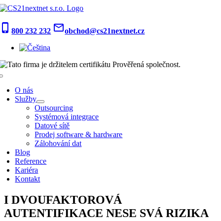
Skip
to
content
phone_iphone
mail_outline
800 232 232
obchod@cs21nextnet.cz
Toggle
Navigation
O nás
Služby
Outsourcing
Systémová integrace
Datové sítě
Prodej software & hardware
Zálohování dat
Blog
Reference
Kariéra
Kontakt
I DVOUFAKTOROVÁ
AUTENTIFIKACE NESE SVÁ RIZIKA