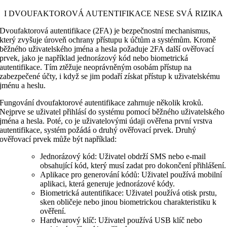
I DVOUFAKTOROVÁ AUTENTIFIKACE NESE SVÁ RIZIKA
Dvoufaktorová autentifikace (2FA) je bezpečnostní mechanismus,
který zvyšuje úroveň ochrany přístupu k účtům a systémům. Kromě
běžného uživatelského jména a hesla požaduje 2FA další ověřovací
prvek, jako je například jednorázový kód nebo biometrická
autentifikace. Tím ztěžuje neoprávněným osobám přístup na
zabezpečené účty, i když se jim podaří získat přístup k uživatelskému
jménu a heslu.
Fungování dvoufaktorové autentifikace zahrnuje několik kroků.
Nejprve se uživatel přihlásí do systému pomocí běžného uživatelského
jména a hesla. Poté, co je uživatelovými údaji ověřena první vrstva
autentifikace, systém požádá o druhý ověřovací prvek. Druhý
ověřovací prvek může být například:
Jednorázový kód: Uživatel obdrží SMS nebo e-mail
obsahující kód, který musí zadat pro dokončení přihlášení.
Aplikace pro generování kódů: Uživatel používá mobilní
aplikaci, která generuje jednorázové kódy.
Biometrická autentifikace: Uživatel používá otisk prstu,
sken obličeje nebo jinou biometrickou charakteristiku k
ověření.
Hardwarový klíč: Uživatel používá USB klíč nebo