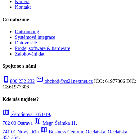
Kariéra
Kontakt
Co nabízíme
Outsourcing
Systémová integrace
Datové sítě
Prodej software & hardware
Zálohování dat
Spojte se s námi
phone_iphone
mail_outline
800 232 232
obchod@cs21nextnet.cz
IČO: 61977306
DIČ:
CZ61977306
Kde nás najdete?
map
Žerotínova 1051/19,
map
702 00 Ostrava
Msgr. Šrámka 11,
map
741 01 Nový Jičín
Business Centrum Ocelářská, Ocelářská
35/1354,