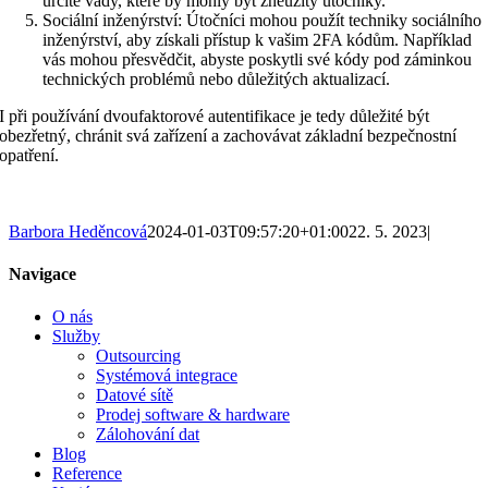
určité vady, které by mohly být zneužity útočníky.
Sociální inženýrství: Útočníci mohou použít techniky sociálního
inženýrství, aby získali přístup k vašim 2FA kódům. Například
vás mohou přesvědčit, abyste poskytli své kódy pod záminkou
technických problémů nebo důležitých aktualizací.
I při používání dvoufaktorové autentifikace je tedy důležité být
obezřetný, chránit svá zařízení a zachovávat základní bezpečnostní
opatření.
Barbora Heděncová
2024-01-03T09:57:20+01:00
22. 5. 2023
|
Navigace
O nás
Služby
Outsourcing
Systémová integrace
Datové sítě
Prodej software & hardware
Zálohování dat
Blog
Reference