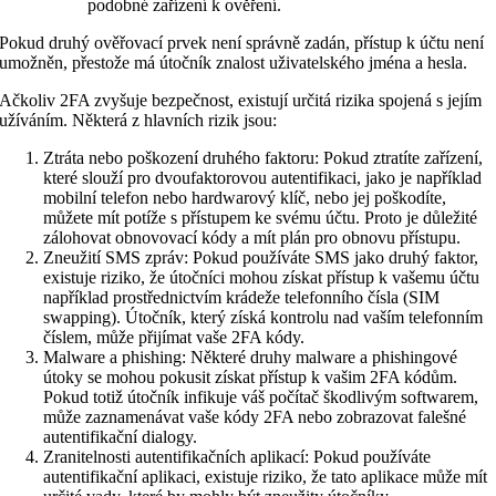
podobné zařízení k ověření.
Pokud druhý ověřovací prvek není správně zadán, přístup k účtu není
umožněn, přestože má útočník znalost uživatelského jména a hesla.
Ačkoliv 2FA zvyšuje bezpečnost, existují určitá rizika spojená s jejím
užíváním. Některá z hlavních rizik jsou:
Ztráta nebo poškození druhého faktoru: Pokud ztratíte zařízení,
které slouží pro dvoufaktorovou autentifikaci, jako je například
mobilní telefon nebo hardwarový klíč, nebo jej poškodíte,
můžete mít potíže s přístupem ke svému účtu. Proto je důležité
zálohovat obnovovací kódy a mít plán pro obnovu přístupu.
Zneužití SMS zpráv: Pokud používáte SMS jako druhý faktor,
existuje riziko, že útočníci mohou získat přístup k vašemu účtu
například prostřednictvím krádeže telefonního čísla (SIM
swapping). Útočník, který získá kontrolu nad vaším telefonním
číslem, může přijímat vaše 2FA kódy.
Malware a phishing: Některé druhy malware a phishingové
útoky se mohou pokusit získat přístup k vašim 2FA kódům.
Pokud totiž útočník infikuje váš počítač škodlivým softwarem,
může zaznamenávat vaše kódy 2FA nebo zobrazovat falešné
autentifikační dialogy.
Zranitelnosti autentifikačních aplikací: Pokud používáte
autentifikační aplikaci, existuje riziko, že tato aplikace může mít