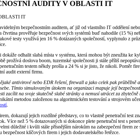
NOSTNÍ AUDITY V OBLASTI IT
BLASTI IT
videlným bezpečnostním auditem, ať již od vlastního IT oddělení nebo
it a čtvrtina prověřuje bezpečnost svých systémů buď nahodile (15 %) 
ně takové testy využívá jen 16 % dotázaných společností, vyplynulo z p
ice.
sti dokáže odhalit slabá místa v systému, která mohou být zneužita ke
době prožívá doslova boom, tuzemské společnosti ji stále příliš nepop
enetračním testem někdy prošla a 24 % si je jisto, že nikoli. Poměr fir
ní audit externí firmu.
ějaké antivirové nebo EDR řešení, firewall a jako celek pak průběžně ak
a sebe. Tímto simulovaným útokem na organizaci mapuje její bezpečností s
sti zacílit na svoje skutečně slabé stránky a nemusí utrácet za zbytečn
 unikátní metodou založenou na algoritmickém testování a strojovém uč
ostí
.
em, dokazují jejich rozdílné představy, co to vlastně penetrační test
ý útok. Více než 5 % dotazovaných si dokonce plete penetrační test s pe
velmi důležité i kvůli stále přísnějším nárokům na zabezpečení firem ze
 bezpečnost klíčových firem i jejich dodavatelského řetězce.