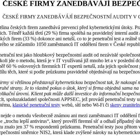
ČESKÉ FIRMY ZANEDBÁVÁJÍ BEZPEČ
ČESKÉ FIRMY ZANEDBÁVÁJÍ BEZPEČNOSTNÍ AUDITY V O
tšina českých firem zanedbává prevenci před kybernetickými útoky. Pra
nich. Téměř každá třetí (29 %) firma spoléhá na pravidelný interní aud
ských firem (33 %) dokonce ani netuší, co to je penetrační test a reál
erého se zúčastnilo 1050 zaměstnanců IT oddělení firem v České republ
netrační test jako hloubkový bezpečnostní audit od nezávislé společno
koli jde o metodu, která je v IT využívaná již mnoho let a v poslední 
měř 60 % oslovených firemních IT expertů netuší, zda jejich společnost p
dílu těch, které si podle průzkumu pravidelně objednávají na bezpečnost
irmy si většinou představují kybernetickou bezpečnost tak, že nakoupí n
druhé strany. Je to vlastně pokus o útok, který si firma objedná sama n
aplikační úrovni. Klient pak může další investice do informační bezpečno
clt, spoluzakladatel společnosti APPSEC, jež provádí penetrační testy
stému,
klasické penetrační testy
webů, sítí nebo Wi-Fi či
skeny zraniteln
 nejde o metodu všeobecně známou ani mezi zaměstnanci IT oddělení fir
 je „trochu lepší antivirus“, který prověří firemní síť a odhalí případn
stu znalo jen 37 % respondentů průzkumu. Penetrační testy jsou přitom 
zpečnostní směrnice NIS2, která klade zvýšené nároky na kybernetickou