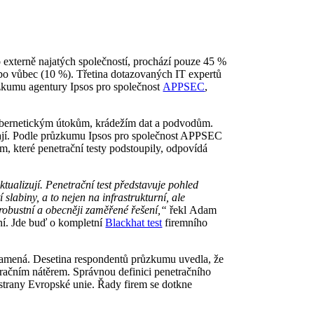
 externě najatých společností, prochází pouze 45 %
nebo vůbec (10 %). Třetina dotazovaných IT expertů
růzkumu agentury Ipsos pro společnost
APPSEC
,
 kybernetickým útokům, krádežím dat a podvodům.
távají. Podle průzkumu Ipsos pro společnost APPSEC
em, které penetrační testy podstoupily, odpovídá
tualizují. Penetrační test představuje pohled
labiny, a to nejen na infrastrukturní, ale
ě robustní a obecněji zaměřené řešení,“
řekl Adam
ení. Jde buď o kompletní
Blackhat test
firemního
 znamená. Desetina respondentů průzkumu uvedla, že
netračním nátěrem. Správnou definici penetračního
 strany Evropské unie. Řady firem se dotkne