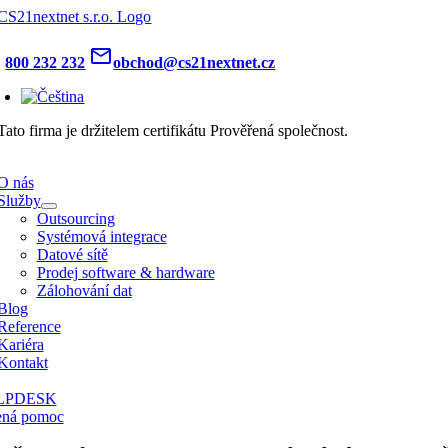
Skip
to
content
one
mail_outline
800 232 232
obchod@cs21nextnet.cz
e
ation
O nás
Služby
Outsourcing
Systémová integrace
Datové sítě
Prodej software & hardware
Zálohování dat
Blog
Reference
Kariéra
Kontakt
LPDESK
ená pomoc