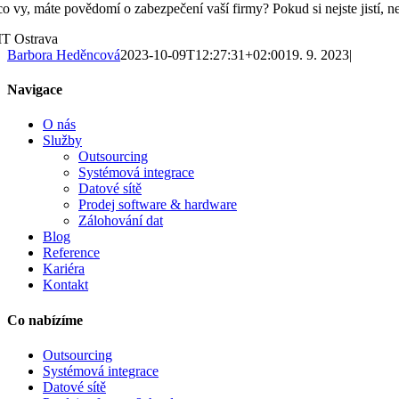
co vy, máte povědomí o zabezpečení vaší firmy? Pokud si nejste jistí, ne
Barbora Heděncová
2023-10-09T12:27:31+02:00
19. 9. 2023
|
Navigace
O nás
Služby
Outsourcing
Systémová integrace
Datové sítě
Prodej software & hardware
Zálohování dat
Blog
Reference
Kariéra
Kontakt
Co nabízíme
Outsourcing
Systémová integrace
Datové sítě